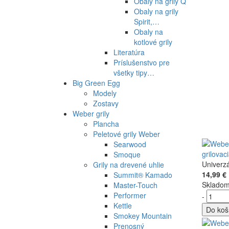
Obaly na grily Q
Obaly na grily
Spirit,…
Obaly na
kotlové grily
Literatúra
Príslušenstvo pre
všetky tipy…
Big Green Egg
Modely
Zostavy
Weber grily
Plancha
Peletové grily Weber
Searwood
grilovac
Smoque
Univerzá
Grily na drevené uhlie
14,99 €
Summit® Kamado
Sklado
Master-Touch
Performer
-
Kettle
Do koš
Smokey Mountain
Prenosný