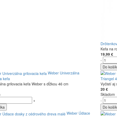
Drôtenko
Kefa na r
19,99 €
-
Do koší
Weber Univerzálna
ia kefa
Triangel 
lna grilovacia kefa Weber s dĺžkou 46 cm
Vyčistí aj
20 €
m
Skladom
+
-
íka
Do koší
Weber Údiace