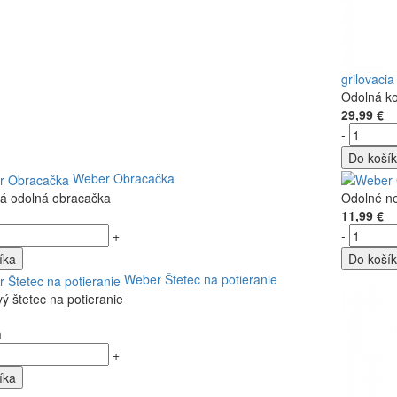
grilovaci
Odolná ko
29,99 €
-
Do koší
Weber Obracačka
á odolná obracačka
Odolné ne
11,99 €
+
-
íka
Do koší
Weber Štetec na potieranie
vý štetec na potieranie
m
+
íka