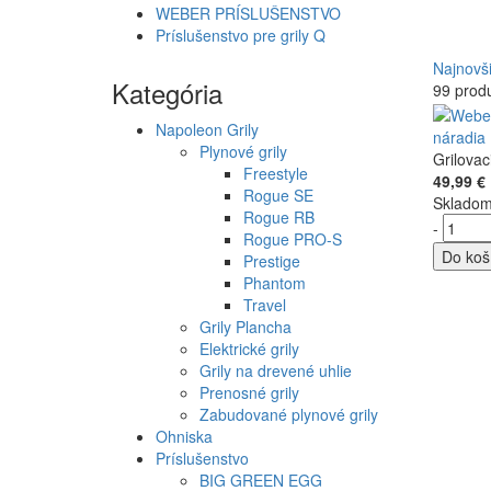
WEBER PRÍSLUŠENSTVO
Príslušenstvo pre grily Q
Najnovš
Kategória
99 prod
Napoleon Grily
náradia 
Plynové grily
Grilovac
Freestyle
49,99 €
Rogue SE
Sklado
Rogue RB
-
Rogue PRO-S
Do koš
Prestige
Phantom
Travel
Grily Plancha
Elektrické grily
Grily na drevené uhlie
Prenosné grily
Zabudované plynové grily
Ohniska
Príslušenstvo
BIG GREEN EGG