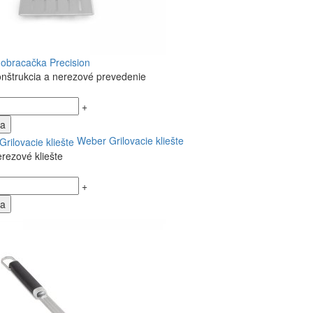
a obracačka Precision
nštrukcia a nerezové prevedenie
+
ka
Weber Grilovacie kliešte
rezové kliešte
+
ka