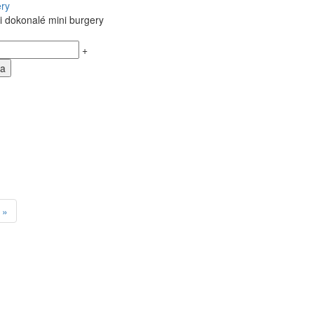
ry
si dokonalé mini burgery
+
ka
 »