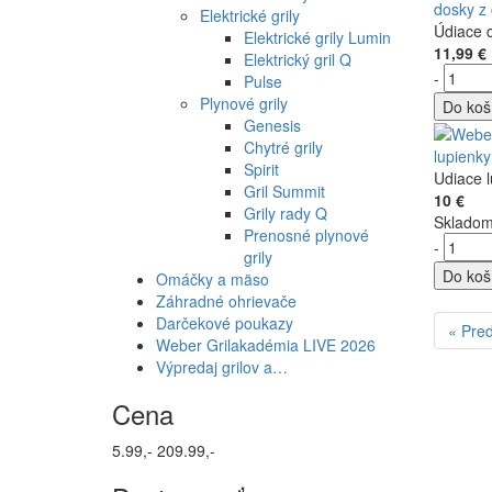
dosky z
Elektrické grily
Údiace d
Elektrické grily Lumin
11,99 €
Elektrický gril Q
-
Pulse
Plynové grily
Do koš
Genesis
Chytré grily
lupienk
Spirit
Udiace 
Gril Summit
10 €
Grily rady Q
Sklado
Prenosné plynové
-
grily
Do koš
Omáčky a mäso
Záhradné ohrievače
Darčekové poukazy
« Pre
Weber Grilakadémia LIVE 2026
Výpredaj grilov a…
Cena
5.99,-
209.99,-