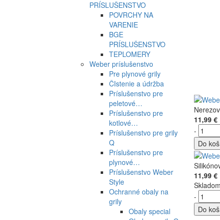
PRÍSLUŠENSTVO
POVRCHY NA
VARENIE
BGE
PRÍSLUŠENSTVO
TEPLOMERY
Weber príslušenstvo
Pre plynové grily
ČIstenie a údržba
Príslušenstvo pre
peletové…
Nerezov
Príslušenstvo pre
11,99 €
kotlové…
-
Príslušenstvo pre grily
Q
Do koš
Príslušenstvo pre
plynové…
Silikóno
Príslušenstvo Weber
11,99 €
Style
Sklado
Ochranné obaly na
-
grily
Do koš
Obaly special