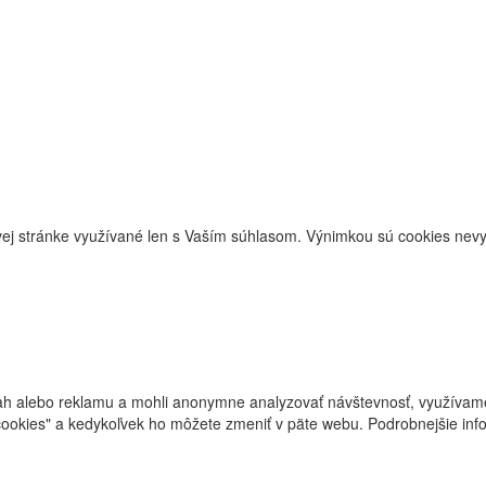
j stránke využívané len s Vaším súhlasom. Výnimkou sú cookies nevyh
ah alebo reklamu a mohli anonymne analyzovať návštevnosť, využívame 
cookies" a kedykoľvek ho môžete zmeniť v päte webu. Podrobnejšie in