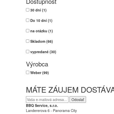
Dostupnosť
30 dní
(1)
Do 10 dní
(1)
na otázku
(1)
Skladom
(66)
vypredané
(30)
Výrobca
Weber
(99)
MÁTE ZÁUJEM DOSTÁVA
Odoslať
BBQ Service, s.r.o.
Landererova 6 - Panorama City