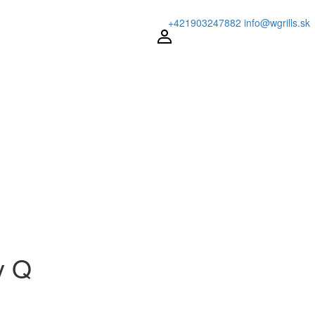
+421903247882
info@wgrills.sk
y Q