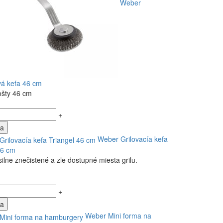
Weber
vá kefa 46 cm
ošty 46 cm
+
ka
Weber Grilovacía kefa
46 cm
 silne znečistené a zle dostupné miesta grilu.
+
ka
Weber Mini forma na