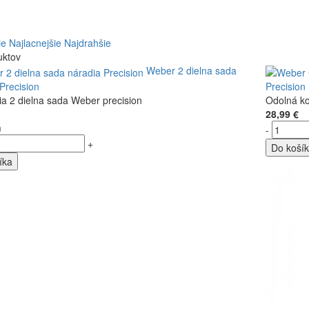
ie
Najlacnejšie
Najdrahšie
uktov
Weber 2 dielna sada
Precision
Precision
ia 2 dielna sada Weber precision
Odolná ko
28,99 €
m
-
+
Do koší
íka