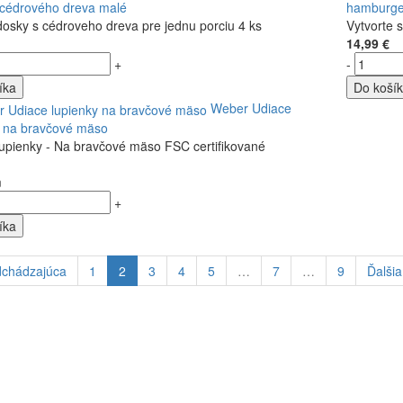
 cédrového dreva malé
hamburge
osky s cédroveho dreva pre jednu porciu 4 ks
Vytvorte 
14,99 €
+
-
íka
Do koší
Weber Udiace
y na bravčové mäso
lupienky - Na bravčové mäso FSC certifikované
m
+
íka
dchádzajúca
1
2
3
4
5
…
7
…
9
Ďalšia