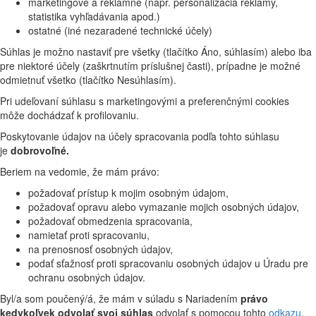
marketingové a reklamné (napr. personalizácia reklamy,
statistika vyhľadávania apod.)
ostatné (iné nezaradené technické účely)
Súhlas je možno nastaviť pre všetky (tlačítko Áno, súhlasím) alebo iba
pre niektoré účely (zaškrtnutím príslušnej časti), prípadne je možné
odmietnuť všetko (tlačítko Nesúhlasím).
Pri udeľovaní súhlasu s marketingovými a preferenčnými cookies
môže dochádzať k profilovaniu.
Poskytovanie údajov na účely spracovania podľa tohto súhlasu
je
dobrovoľné.
Beriem na vedomie, že mám právo:
požadovať prístup k mojim osobným údajom,
požadovať opravu alebo vymazanie mojich osobných údajov,
požadovať obmedzenia spracovania,
namietať proti spracovaniu,
na prenosnosť osobných údajov,
podať sťažnosť proti spracovaniu osobných údajov u Úradu pre
ochranu osobných údajov.
Byl/a som poučený/á, že mám v súladu s Nariadením
právo
kedykoľvek odvolať svoj súhlas
odvolať s pomocou tohto
odkazu
.