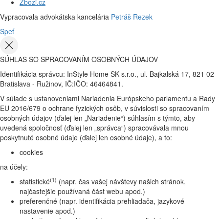
Zbozi.cz
Vypracovala advokátska kancelária
Petráš Rezek
Speť
SÚHLAS SO SPRACOVANÍM OSOBNÝCH ÚDAJOV
Identifikácia správcu: InStyle Home SK s.r.o., ul. Bajkalská 17, 821 02
Bratislava - Ružinov, IČ:IČO: 46464841.
V súlade s ustanoveniami Nariadenia Európskeho parlamentu a Rady
EU 2016/679 o ochrane fyzických osôb, v súvislosti so spracovaním
osobných údajov (ďalej len „Nariadenie“) súhlasím s týmto, aby
uvedená spoločnosť (ďalej len „správca“) spracovávala mnou
poskytnuté osobné údaje (ďalej len osobné údaje), a to:
cookies
na účely:
(1)
statistické
(napr. čas vašej návštevy našich stránok,
najčastejšie používaná část webu apod.)
preferenčné (napr. identifikácia prehliadača, jazykové
nastavenie apod.)