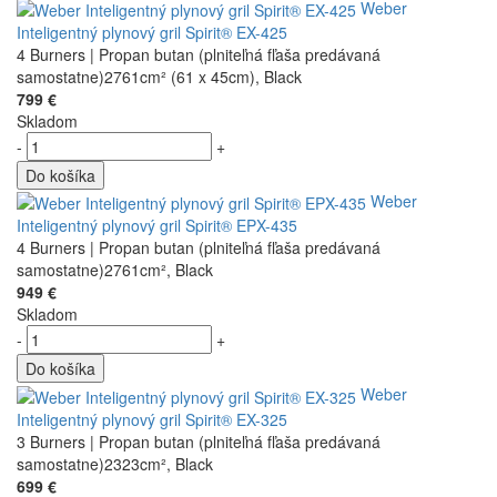
Weber
Inteligentný plynový gril Spirit® EX-425
4 Burners | Propan butan (plniteľná fľaša predávaná
samostatne)2761cm² (61 x 45cm), Black
799 €
Skladom
-
+
Do košíka
Weber
Inteligentný plynový gril Spirit® EPX-435
4 Burners | Propan butan (plniteľná fľaša predávaná
samostatne)2761cm², Black
949 €
Skladom
-
+
Do košíka
Weber
Inteligentný plynový gril Spirit® EX-325
3 Burners | Propan butan (plniteľná fľaša predávaná
samostatne)2323cm², Black
699 €