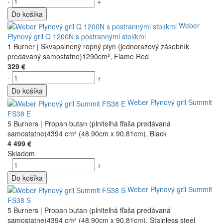
-
+
Do košíka
Weber
Plynový gril Q 1200N s postrannými stolíkmi
1 Burner | Skvapalnený ropný plyn (jednorazový zásobník
predávaný samostatne)1290cm², Flame Red
329 €
-
+
Do košíka
Weber Plynový gril Summit
FS38 E
5 Burners | Propan butan (plniteľná fľaša predávaná
samostatne)4394 cm² (48.90cm x 90.81cm), Black
4 499 €
Skladom
-
+
Do košíka
Weber Plynový gril Summit
FS38 S
5 Burners | Propan butan (plniteľná fľaša predávaná
samostatne)4394 cm² (48.90cm x 90.81cm), Stainless steel