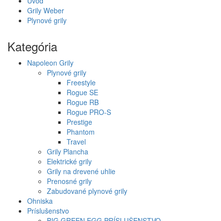
Úvod
Grily Weber
Plynové grily
Kategória
Napoleon Grily
Plynové grily
Freestyle
Rogue SE
Rogue RB
Rogue PRO-S
Prestige
Phantom
Travel
Grily Plancha
Elektrické grily
Grily na drevené uhlie
Prenosné grily
Zabudované plynové grily
Ohniska
Príslušenstvo
BIG GREEN EGG PRÍSLUŠENSTVO