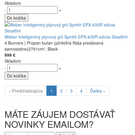
Skladom
-
+
Do košíka
Weber Inteligentný plynový gril Spirit® EPX-435R edícia Stealth®
4 Burners | Propan butan (plniteľná fľaša predávaná
samostatne)2761cm², Black
999 €
Skladom
-
+
Do košíka
« Predchádzajúca
1
2
3
4
Ďalšia »
MÁTE ZÁUJEM DOSTÁVAŤ
NOVINKY EMAILOM?