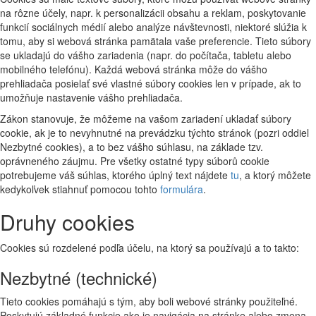
na rôzne účely, napr. k personalizácii obsahu a reklam, poskytovanie
funkcií sociálnych médií alebo analýze návštevnosti, niektoré slúžia k
tomu, aby si webová stránka pamätala vaše preferencie. Tieto súbory
se ukladajú do vášho zariadenia (napr. do počítača, tabletu alebo
mobilného telefónu). Každá webová stránka môže do vášho
prehliadača posielať své vlastné súbory cookies len v prípade, ak to
umožňuje nastavenie vášho prehliadača.
Zákon stanovuje, že môžeme na vašom zariadení ukladať súbory
cookie, ak je to nevyhnutné na prevádzku týchto stránok (pozri oddiel
Nezbytné cookies), a to bez vášho súhlasu, na základe tzv.
oprávneného záujmu. Pre všetky ostatné typy súborů cookie
potrebujeme váš súhlas, ktorého úplný text nájdete
tu
, a ktorý môžete
kedykoľvek stiahnuť pomocou tohto
formulára
.
Druhy cookies
Cookies sú rozdelené podľa účelu, na ktorý sa používajú a to takto:
Nezbytné (technické)
Tieto cookies pomáhajú s tým, aby boli webové stránky použiteľné.
Poskytujú základné funkcie ako je navigácia na stránke alebo zmena