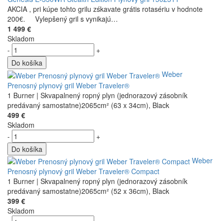
AKCIA , pri kúpe tohto grilu zśkavate grátis rotasériu v hodnote
200€. Vylepšený gril s vynikajú…
1 499 €
Skladom
-
+
Do košíka
Weber
Prenosný plynový gril Weber Traveler®
1 Burner | Skvapalnený ropný plyn (jednorazový zásobník
predávaný samostatne)2065cm² (63 x 34cm), Black
499 €
Skladom
-
+
Do košíka
Weber
Prenosný plynový gril Weber Traveler® Compact
1 Burner | Skvapalnený ropný plyn (jednorazový zásobník
predávaný samostatne)2065cm² (52 x 36cm), Black
399 €
Skladom