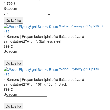
4 799 €
Skladom
-
+
Do košíka
Weber Plynový gril Spirit® S-
435
4 Burners | Propan butan (plniteľná fľaša predávaná
samostatne)2761cm², Stainless steel
899 €
Skladom
-
+
Do košíka
Weber Plynový gril Spirit® E-
435
4 Burners | Propan butan (plniteľná fľaša predávaná
samostatne)2761cm² (61 x 45cm), Black
799 €
Skladom
-
+
Do košíka