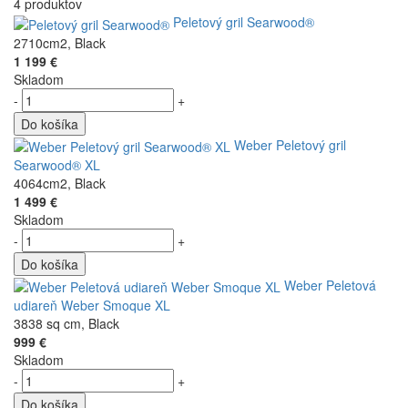
4 produktov
Peletový gril Searwood®
2710cm2, Black
1 199 €
Skladom
-
+
Do košíka
Weber Peletový gril
Searwood® XL
4064cm2, Black
1 499 €
Skladom
-
+
Do košíka
Weber Peletová
udiareň Weber Smoque XL
3838 sq cm, Black
999 €
Skladom
-
+
Do košíka