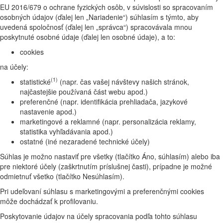
EU 2016/679 o ochrane fyzických osôb, v súvislosti so spracovaním
osobných údajov (ďalej len „Nariadenie“) súhlasím s týmto, aby
uvedená spoločnosť (ďalej len „správca“) spracovávala mnou
poskytnuté osobné údaje (ďalej len osobné údaje), a to:
cookies
na účely:
(1)
statistické
(napr. čas vašej návštevy našich stránok,
najčastejšie používaná část webu apod.)
preferenčné (napr. identifikácia prehliadača, jazykové
nastavenie apod.)
marketingové a reklamné (napr. personalizácia reklamy,
statistika vyhľadávania apod.)
ostatné (iné nezaradené technické účely)
Súhlas je možno nastaviť pre všetky (tlačítko Áno, súhlasím) alebo iba
pre niektoré účely (zaškrtnutím príslušnej časti), prípadne je možné
odmietnuť všetko (tlačítko Nesúhlasím).
Pri udeľovaní súhlasu s marketingovými a preferenčnými cookies
môže dochádzať k profilovaniu.
Poskytovanie údajov na účely spracovania podľa tohto súhlasu