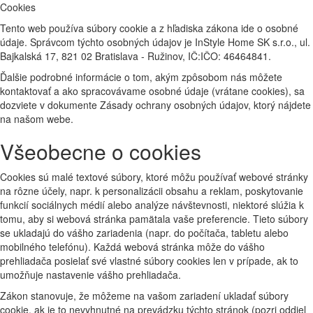
Cookies
Tento web používa súbory cookie a z hľadiska zákona ide o osobné
údaje. Správcom týchto osobných údajov je InStyle Home SK s.r.o., ul.
Bajkalská 17, 821 02 Bratislava - Ružinov, IČ:IČO: 46464841.
Ďalšie podrobné informácie o tom, akým zpôsobom nás môžete
kontaktovať a ako spracovávame osobné údaje (vrátane cookies), sa
dozviete v dokumente Zásady ochrany osobných údajov, ktorý nájdete
na našom webe.
Všeobecne o cookies
Cookies sú malé textové súbory, ktoré môžu používať webové stránky
na rôzne účely, napr. k personalizácii obsahu a reklam, poskytovanie
funkcií sociálnych médií alebo analýze návštevnosti, niektoré slúžia k
tomu, aby si webová stránka pamätala vaše preferencie. Tieto súbory
se ukladajú do vášho zariadenia (napr. do počítača, tabletu alebo
mobilného telefónu). Každá webová stránka môže do vášho
prehliadača posielať své vlastné súbory cookies len v prípade, ak to
umožňuje nastavenie vášho prehliadača.
Zákon stanovuje, že môžeme na vašom zariadení ukladať súbory
cookie, ak je to nevyhnutné na prevádzku týchto stránok (pozri oddiel