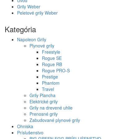
Úvod
Grily Weber
Peletové grily Weber
Kategória
Napoleon Grily
Plynové grily
Freestyle
Rogue SE
Rogue RB
Rogue PRO-S
Prestige
Phantom
Travel
Grily Plancha
Elektrické grily
Grily na drevené uhlie
Prenosné grily
Zabudované plynové grily
Ohniska
Príslušenstvo
BIG GREEN EGG PRÍSLUŠENSTVO