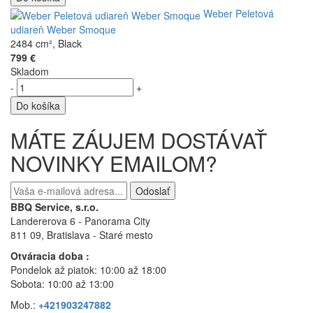
Weber Peletová
udiareň Weber Smoque
2484 cm², Black
799 €
Skladom
-
+
Do košíka
MÁTE ZÁUJEM DOSTÁVAŤ
NOVINKY EMAILOM?
Odoslať
BBQ Service, s.r.o.
Landererova 6 - Panorama City
811 09, Bratislava
- Staré mesto
Otváracia doba :
Pondelok až piatok: 10:00 až 18:00
Sobota: 10:00 až 13:00
Mob.:
+421903247882