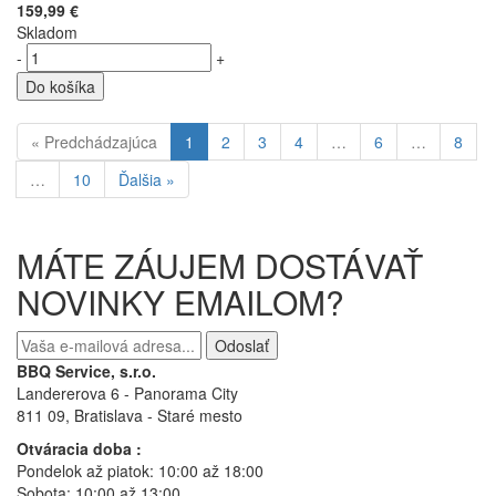
159,99 €
Skladom
-
+
Do košíka
« Predchádzajúca
1
2
3
4
…
6
…
8
…
10
Ďalšia »
MÁTE ZÁUJEM DOSTÁVAŤ
NOVINKY EMAILOM?
Odoslať
BBQ Service, s.r.o.
Landererova 6 - Panorama City
811 09, Bratislava
- Staré mesto
Otváracia doba :
Pondelok až piatok: 10:00 až 18:00
Sobota: 10:00 až 13:00