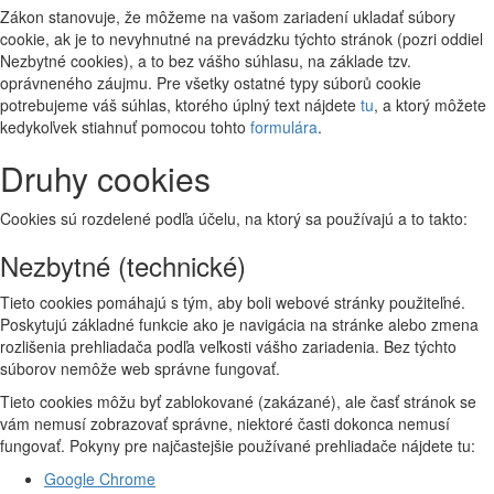
Zákon stanovuje, že môžeme na vašom zariadení ukladať súbory
cookie, ak je to nevyhnutné na prevádzku týchto stránok (pozri oddiel
Nezbytné cookies), a to bez vášho súhlasu, na základe tzv.
oprávneného záujmu. Pre všetky ostatné typy súborů cookie
potrebujeme váš súhlas, ktorého úplný text nájdete
tu
, a ktorý môžete
kedykoľvek stiahnuť pomocou tohto
formulára
.
Druhy cookies
Cookies sú rozdelené podľa účelu, na ktorý sa používajú a to takto:
Nezbytné (technické)
Tieto cookies pomáhajú s tým, aby boli webové stránky použiteľné.
Poskytujú základné funkcie ako je navigácia na stránke alebo zmena
rozlišenia prehliadača podľa veľkosti vášho zariadenia. Bez týchto
súborov nemôže web správne fungovať.
Tieto cookies môžu byť zablokované (zakázané), ale časť stránok se
vám nemusí zobrazovať správne, niektoré časti dokonca nemusí
fungovať. Pokyny pre najčastejšie používané prehliadače nájdete tu:
Google Chrome