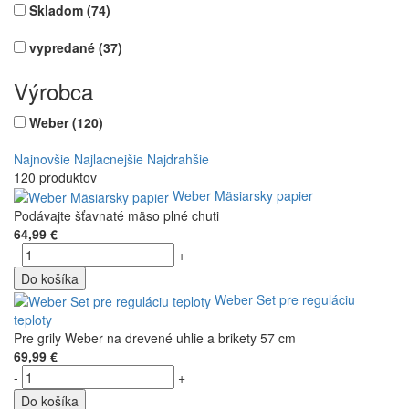
Skladom
(74)
vypredané
(37)
Výrobca
Weber
(120)
Najnovšie
Najlacnejšie
Najdrahšie
120 produktov
Weber Mäsiarsky papier
Podávajte šťavnaté mäso plné chuti
64,99 €
-
+
Do košíka
Weber Set pre reguláciu
teploty
Pre grily Weber na drevené uhlie a brikety 57 cm
69,99 €
-
+
Do košíka