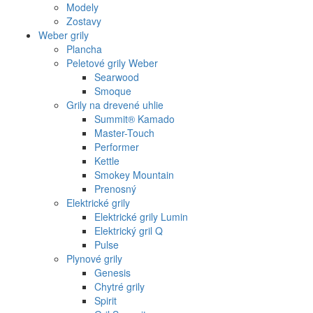
Modely
Zostavy
Weber grily
Plancha
Peletové grily Weber
Searwood
Smoque
Grily na drevené uhlie
Summit® Kamado
Master-Touch
Performer
Kettle
Smokey Mountain
Prenosný
Elektrické grily
Elektrické grily Lumin
Elektrický gril Q
Pulse
Plynové grily
Genesis
Chytré grily
Spirit