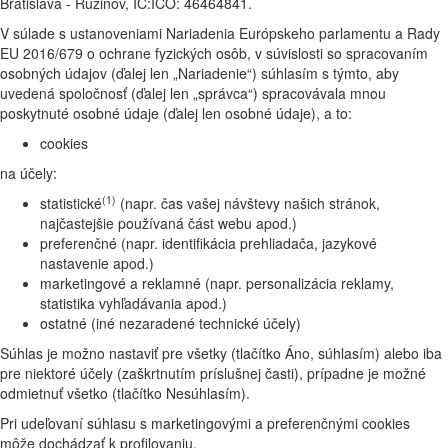
Bratislava - Ružinov, IČ:IČO: 46464841.
V súlade s ustanoveniami Nariadenia Európskeho parlamentu a Rady
EU 2016/679 o ochrane fyzických osôb, v súvislosti so spracovaním
osobných údajov (ďalej len „Nariadenie“) súhlasím s týmto, aby
uvedená spoločnosť (ďalej len „správca“) spracovávala mnou
poskytnuté osobné údaje (ďalej len osobné údaje), a to:
cookies
na účely:
(1)
statistické
(napr. čas vašej návštevy našich stránok,
najčastejšie používaná část webu apod.)
preferenčné (napr. identifikácia prehliadača, jazykové
nastavenie apod.)
marketingové a reklamné (napr. personalizácia reklamy,
statistika vyhľadávania apod.)
ostatné (iné nezaradené technické účely)
Súhlas je možno nastaviť pre všetky (tlačítko Áno, súhlasím) alebo iba
pre niektoré účely (zaškrtnutím príslušnej časti), prípadne je možné
odmietnuť všetko (tlačítko Nesúhlasím).
Pri udeľovaní súhlasu s marketingovými a preferenčnými cookies
môže dochádzať k profilovaniu.