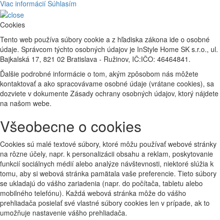
Viac informácií
Súhlasím
Cookies
Tento web používa súbory cookie a z hľadiska zákona ide o osobné
údaje. Správcom týchto osobných údajov je InStyle Home SK s.r.o., ul.
Bajkalská 17, 821 02 Bratislava - Ružinov, IČ:IČO: 46464841.
Ďalšie podrobné informácie o tom, akým zpôsobom nás môžete
kontaktovať a ako spracovávame osobné údaje (vrátane cookies), sa
dozviete v dokumente Zásady ochrany osobných údajov, ktorý nájdete
na našom webe.
Všeobecne o cookies
Cookies sú malé textové súbory, ktoré môžu používať webové stránky
na rôzne účely, napr. k personalizácii obsahu a reklam, poskytovanie
funkcií sociálnych médií alebo analýze návštevnosti, niektoré slúžia k
tomu, aby si webová stránka pamätala vaše preferencie. Tieto súbory
se ukladajú do vášho zariadenia (napr. do počítača, tabletu alebo
mobilného telefónu). Každá webová stránka môže do vášho
prehliadača posielať své vlastné súbory cookies len v prípade, ak to
umožňuje nastavenie vášho prehliadača.