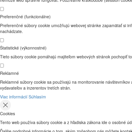
nemôže web správne fungovať. Používame krátkodobé (session cookie)
Preferenčné (funkcionálne)
Preferenčné súbory cookie umožňujú webovej stránke zapamätať si inf
nachádzate.
Štatistické (výkonnostné)
Tieto súbory cookie pomáhajú majiteľom webových stránok pochopiť to,
Reklamné
Reklamné súbory cookie sa používajú na monitorovanie návštevníkov a 
vydavateľov a inzerentov tretích strán.
Viac informácií
Súhlasím
Cookies
Tento web používa súbory cookie a z hľadiska zákona ide o osobné úda
Ďalšie podrobné informácie o tom, akým zpôsobom nás môžete kontakt