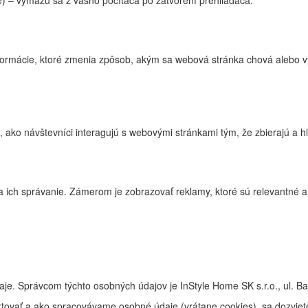
 – vymažú sa z vášho počítača po zatvorení prehliadača.
ormácie, ktoré zmenia zpôsob, akým sa webová stránka chová alebo vyp
 ako návštevníci interagujú s webovými stránkami tým, že zbierajú a h
ich správanie. Zámerom je zobrazovať reklamy, ktoré sú relevantné a p
je. Správcom týchto osobných údajov je InStyle Home SK s.r.o., ul. Ba
ovať a ako spracovávame osobné údaje (vrátane cookies), sa dozviet