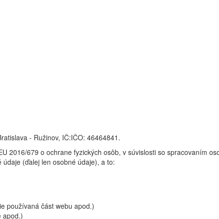
 Bratislava - Ružinov, IČ:IČO: 46464841.
 2016/679 o ochrane fyzických osôb, v súvislosti so spracovaním osob
údaje (ďalej len osobné údaje), a to:
šie používaná část webu apod.)
e apod.)