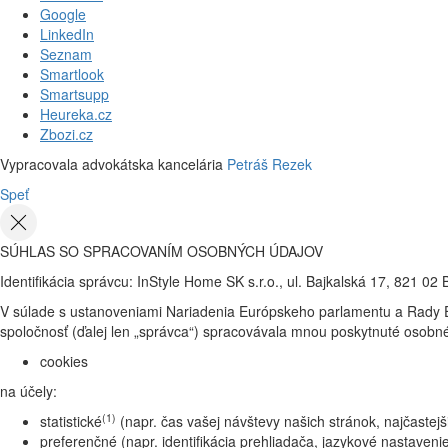
Google
LinkedIn
Seznam
Smartlook
Smartsupp
Heureka.cz
Zbozi.cz
Vypracovala advokátska kancelária
Petráš Rezek
Speť
SÚHLAS SO SPRACOVANÍM OSOBNÝCH ÚDAJOV
Identifikácia správcu: InStyle Home SK s.r.o., ul. Bajkalská 17, 821 02
V súlade s ustanoveniami Nariadenia Európskeho parlamentu a Rady EU
spoločnosť (ďalej len „správca“) spracovávala mnou poskytnuté osobné 
cookies
na účely:
(1)
statistické
(napr. čas vašej návštevy našich stránok, najčastej
preferenčné (napr. identifikácia prehliadača, jazykové nastaveni