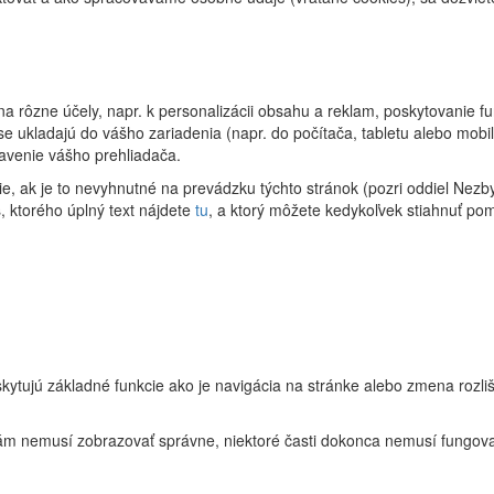
rôzne účely, napr. k personalizácii obsahu a reklam, poskytovanie funk
se ukladajú do vášho zariadenia (napr. do počítača, tabletu alebo mo
tavenie vášho prehliadača.
 ak je to nevyhnutné na prevádzku týchto stránok (pozri oddiel Nezby
, ktorého úplný text nájdete
tu
, a ktorý môžete kedykoľvek stiahnuť p
kytujú základné funkcie ako je navigácia na stránke alebo zmena rozliš
ám nemusí zobrazovať správne, niektoré časti dokonca nemusí fungovať