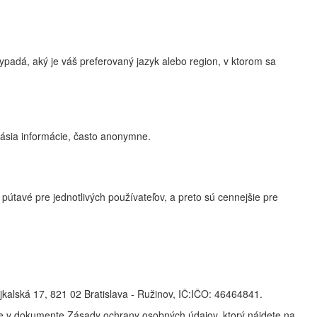
adá, aký je váš preferovaný jazyk alebo region, v ktorom sa
lásia informácie, často anonymne.
útavé pre jednotlivých používateľov, a preto sú cennejšie pre
jkalská 17, 821 02 Bratislava - Ružinov, IČ:IČO: 46464841.
e v dokumente Zásady ochrany osobných údajov, ktorý nájdete na