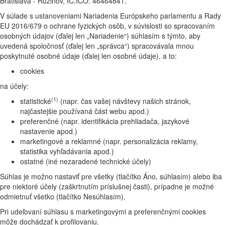
Bratislava - Ružinov, IČ:IČO: 46464841.
V súlade s ustanoveniami Nariadenia Európskeho parlamentu a Rady
EU 2016/679 o ochrane fyzických osôb, v súvislosti so spracovaním
osobných údajov (ďalej len „Nariadenie“) súhlasím s týmto, aby
uvedená spoločnosť (ďalej len „správca“) spracovávala mnou
poskytnuté osobné údaje (ďalej len osobné údaje), a to:
cookies
na účely:
(1)
statistické
(napr. čas vašej návštevy našich stránok,
najčastejšie používaná část webu apod.)
preferenčné (napr. identifikácia prehliadača, jazykové
nastavenie apod.)
marketingové a reklamné (napr. personalizácia reklamy,
statistika vyhľadávania apod.)
ostatné (iné nezaradené technické účely)
Súhlas je možno nastaviť pre všetky (tlačítko Áno, súhlasím) alebo iba
pre niektoré účely (zaškrtnutím príslušnej časti), prípadne je možné
odmietnuť všetko (tlačítko Nesúhlasím).
Pri udeľovaní súhlasu s marketingovými a preferenčnými cookies
môže dochádzať k profilovaniu.