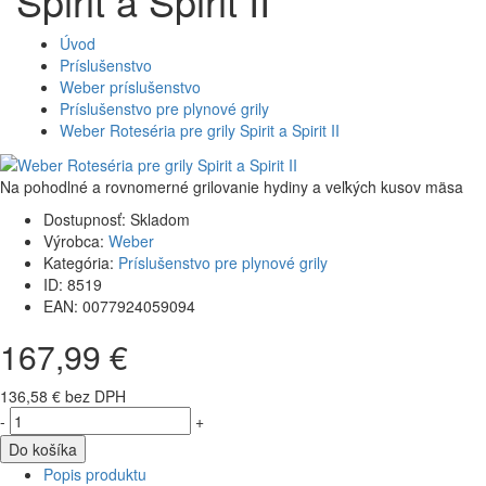
Spirit a Spirit II
Úvod
Príslušenstvo
Weber príslušenstvo
Príslušenstvo pre plynové grily
Weber Roteséria pre grily Spirit a Spirit II
Na pohodlné a rovnomerné grilovanie hydiny a veľkých kusov mäsa
Dostupnosť:
Skladom
Výrobca:
Weber
Kategória:
Príslušenstvo pre plynové grily
ID:
8519
EAN:
0077924059094
167,99 €
136,58 € bez DPH
-
+
Do košíka
Popis produktu