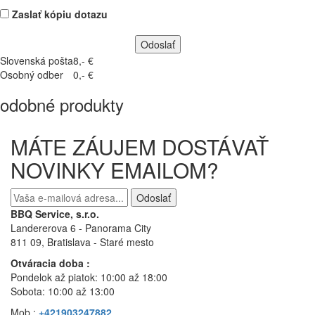
Zaslať kópiu dotazu
Slovenská pošta
8,- €
Osobný odber
0,- €
odobné produkty
MÁTE ZÁUJEM DOSTÁVAŤ
NOVINKY EMAILOM?
Odoslať
BBQ Service, s.r.o.
Landererova 6 - Panorama City
811 09, Bratislava
- Staré mesto
Otváracia doba :
Pondelok až piatok: 10:00 až 18:00
Sobota: 10:00 až 13:00
Mob.:
+421903247882