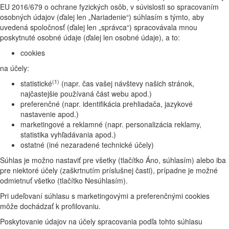
EU 2016/679 o ochrane fyzických osôb, v súvislosti so spracovaním
osobných údajov (ďalej len „Nariadenie“) súhlasím s týmto, aby
uvedená spoločnosť (ďalej len „správca“) spracovávala mnou
poskytnuté osobné údaje (ďalej len osobné údaje), a to:
cookies
na účely:
(1)
statistické
(napr. čas vašej návštevy našich stránok,
najčastejšie používaná část webu apod.)
preferenčné (napr. identifikácia prehliadača, jazykové
nastavenie apod.)
marketingové a reklamné (napr. personalizácia reklamy,
statistika vyhľadávania apod.)
ostatné (iné nezaradené technické účely)
Súhlas je možno nastaviť pre všetky (tlačítko Áno, súhlasím) alebo iba
pre niektoré účely (zaškrtnutím príslušnej časti), prípadne je možné
odmietnuť všetko (tlačítko Nesúhlasím).
Pri udeľovaní súhlasu s marketingovými a preferenčnými cookies
môže dochádzať k profilovaniu.
Poskytovanie údajov na účely spracovania podľa tohto súhlasu