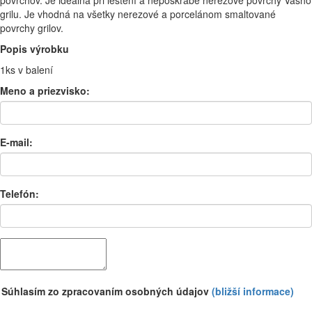
povrchov. Je idealna pri leštení a nepoškrábe nerezové povrchy Vášho
grilu. Je vhodná na všetky nerezové a porcelánom smaltované
povrchy grilov.
Popis výrobku
1ks v balení
Meno a priezvisko:
E-mail:
Telefón:
Súhlasím zo zpracovaním osobných údajov
(bližší informace)