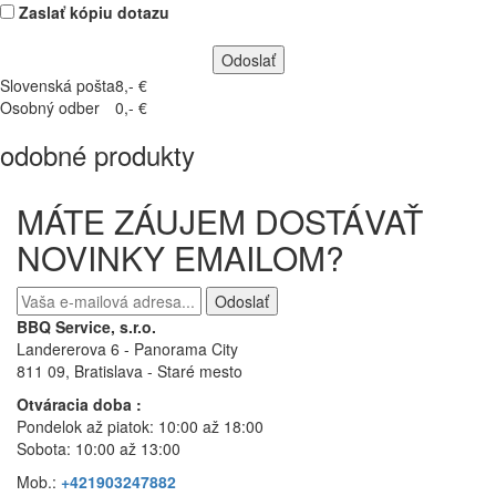
Zaslať kópiu dotazu
Slovenská pošta
8,- €
Osobný odber
0,- €
odobné produkty
MÁTE ZÁUJEM DOSTÁVAŤ
NOVINKY EMAILOM?
Odoslať
BBQ Service, s.r.o.
Landererova 6 - Panorama City
811 09, Bratislava
- Staré mesto
Otváracia doba :
Pondelok až piatok: 10:00 až 18:00
Sobota: 10:00 až 13:00
Mob.:
+421903247882