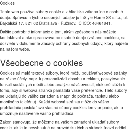
Cookies
Tento web používa súbory cookie a z hľadiska zákona ide o osobné
údaje. Správcom týchto osobných údajov je InStyle Home SK s.r.o., ul.
Bajkalská 17, 821 02 Bratislava - Ružinov, IČ:IČO: 46464841.
Ďalšie podrobné informácie o tom, akým zpôsobom nás môžete
kontaktovať a ako spracovávame osobné údaje (vrátane cookies), sa
dozviete v dokumente Zásady ochrany osobných údajov, ktorý nájdete
na našom webe.
Všeobecne o cookies
Cookies sú malé textové súbory, ktoré môžu používať webové stránky
na rôzne účely, napr. k personalizácii obsahu a reklam, poskytovanie
funkcií sociálnych médií alebo analýze návštevnosti, niektoré slúžia k
tomu, aby si webová stránka pamätala vaše preferencie. Tieto súbory
se ukladajú do vášho zariadenia (napr. do počítača, tabletu alebo
mobilného telefónu). Každá webová stránka môže do vášho
prehliadača posielať své vlastné súbory cookies len v prípade, ak to
umožňuje nastavenie vášho prehliadača.
Zákon stanovuje, že môžeme na vašom zariadení ukladať súbory
cookie, ak je to nevyhnutné na prevádzku týchto stránok (pozri oddiel