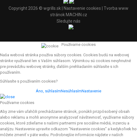
Copyright 2026 ©
wgrills.sk
|
Nastavenie cookies
| Tvorba www
stránok
MACHIN.cz
Sledujte nás
Používame cookies
Naša webová stránka používa súbory cookies. Cookies budú na webovej
stránke využívané len s Vaším súhlasom. Výnimkou sú cookies nevyhnutné
pre prevádzku webovej stránky, ďalším prehliadaním súhlasíte s ich
používaním.
Súhlasíte s používaním cookies?
Áno, súhlasím
Nesúhlasím
Nastavenie
Používame cookies
Aby zme vám uľahčili prechádzanie stránok, ponúkli prizpôsobený obsah
alebo reklamu a mohli anonymne analyzovať návštevnosť, využívame súbory
cookies, ktoré zdieľame s našimi partnermi pre sociálne médiá, inzerciu a
analýzu. Nastavenie upravíte odkazom "Nastavenie cookies" a kedykoľvek ho
môžete zmeniť v päte webu. Podrobnejšie informácie nájdete v našich