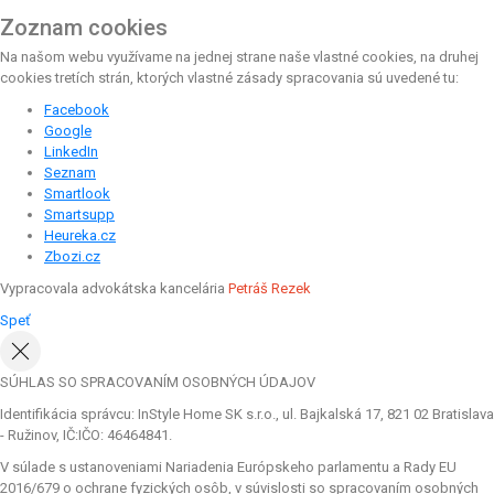
Zoznam cookies
Na našom webu využívame na jednej strane naše vlastné cookies, na druhej
cookies tretích strán, ktorých vlastné zásady spracovania sú uvedené tu:
Facebook
Google
LinkedIn
Seznam
Smartlook
Smartsupp
Heureka.cz
Zbozi.cz
Vypracovala advokátska kancelária
Petráš Rezek
Speť
SÚHLAS SO SPRACOVANÍM OSOBNÝCH ÚDAJOV
Identifikácia správcu: InStyle Home SK s.r.o., ul. Bajkalská 17, 821 02 Bratislava
- Ružinov, IČ:IČO: 46464841.
V súlade s ustanoveniami Nariadenia Európskeho parlamentu a Rady EU
2016/679 o ochrane fyzických osôb, v súvislosti so spracovaním osobných