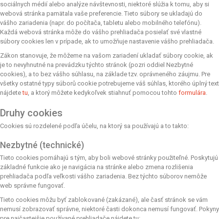
sociálnych médií alebo analýze návštevnosti, niektoré slúžia k tomu, aby si
webová stránka pamätala vaše preferencie. Tieto súbory se ukladajú do
vášho zariadenia (napr. do počítača, tabletu alebo mobilného telefónu).
Každá webová stránka môže do vášho prehliadača posielať své vlastné
súbory cookies len v prípade, ak to umožňuje nastavenie vášho prehliadača.
Zákon stanovuje, že môžeme na vašom zariadení ukladať súbory cookie, ak
je to nevyhnutné na prevádzku týchto stránok (pozri oddiel Nezbytné
cookies), a to bez vášho súhlasu, na základe tzv. oprávneného záujmu. Pre
všetky ostatné typy súborů cookie potrebujeme váš súhlas, ktorého úplný text
nájdete
tu
, a ktorý môžete kedykoľvek stiahnuť pomocou tohto
formulára
.
Druhy cookies
Cookies sú rozdelené podľa účelu, na ktorý sa používajú a to takto:
Nezbytné (technické)
Tieto cookies pomáhajú s tým, aby boli webové stránky použiteľné. Poskytujú
základné funkcie ako je navigácia na stránke alebo zmena rozlišenia
prehliadača podľa veľkosti vášho zariadenia. Bez týchto súborov nemôže
web správne fungovať.
Tieto cookies môžu byť zablokované (zakázané), ale časť stránok se vám
nemusí zobrazovať správne, niektoré časti dokonca nemusí fungovať. Pokyny
pre najčastejšie používané prehliadače nájdete tu: