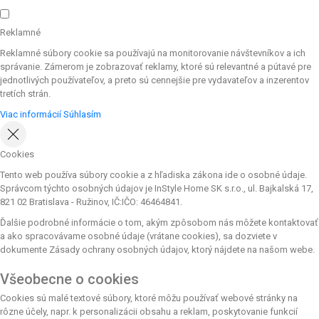
Reklamné
Reklamné súbory cookie sa používajú na monitorovanie návštevníkov a ich
správanie. Zámerom je zobrazovať reklamy, ktoré sú relevantné a pútavé pre
jednotlivých používateľov, a preto sú cennejšie pre vydavateľov a inzerentov
tretích strán.
Viac informácií
Súhlasím
Cookies
Tento web používa súbory cookie a z hľadiska zákona ide o osobné údaje.
Správcom týchto osobných údajov je InStyle Home SK s.r.o., ul. Bajkalská 17,
821 02 Bratislava - Ružinov, IČ:IČO: 46464841.
Ďalšie podrobné informácie o tom, akým zpôsobom nás môžete kontaktovať
a ako spracovávame osobné údaje (vrátane cookies), sa dozviete v
dokumente Zásady ochrany osobných údajov, ktorý nájdete na našom webe.
Všeobecne o cookies
Cookies sú malé textové súbory, ktoré môžu používať webové stránky na
rôzne účely, napr. k personalizácii obsahu a reklam, poskytovanie funkcií