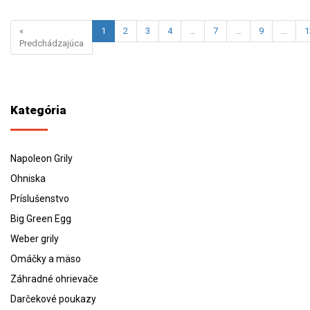
«
1
2
3
4
…
7
…
9
…
1
Predchádzajúca
Kategória
Napoleon Grily
Ohniska
Príslušenstvo
Big Green Egg
Weber grily
Omáčky a mäso
Záhradné ohrievače
Darčekové poukazy