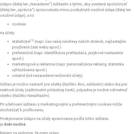
údajov (ďalej len „Nariadenie“) súhlasím s týmto, aby uvedená spoločnosť
(ďalej len „správca“) spracovávala mnou poskytnuté osobné údaje (ďalej len
osobné údaje), a to:
cookies
na účely:
(1)
statistické
(napr. čas vašej návštevy našich stránok, najčastejšie
používaná část webu apod.)
preferenčné (napr. identifikácia prehliadača, jazykové nastavenie
apod.)
marketingové a reklamné (napr. personalizácia reklamy, statistika
vyhľadávania apod.)
ostatné (iné nezaradené technické účely)
Súhlas je možno nastaviť pre všetky (tlačítko Áno, súhlasím) alebo iba pre
niektoré účely (zaškrtnutím príslušnej časti), prípadne je možné odmietnuť
všetko (tlačítko Nesúhlasím).
Pri udeľovaní súhlasu s marketingovými a preferenčnými cookies môže
dochádzať k profilovaniu.
Poskytovanie údajov na účely spracovania podľa tohto súhlasu
je
dobrovoľné.
Beriem na vedomie, že mám právo: