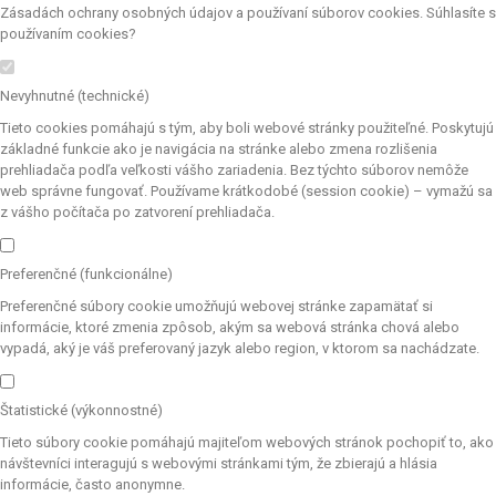
Zásadách ochrany osobných údajov a používaní súborov cookies. Súhlasíte s
používaním cookies?
Nevyhnutné (technické)
Tieto cookies pomáhajú s tým, aby boli webové stránky použiteľné. Poskytujú
základné funkcie ako je navigácia na stránke alebo zmena rozlišenia
prehliadača podľa veľkosti vášho zariadenia. Bez týchto súborov nemôže
web správne fungovať. Používame krátkodobé (session cookie) – vymažú sa
z vášho počítača po zatvorení prehliadača.
Preferenčné (funkcionálne)
Preferenčné súbory cookie umožňujú webovej stránke zapamätať si
informácie, ktoré zmenia zpôsob, akým sa webová stránka chová alebo
vypadá, aký je váš preferovaný jazyk alebo region, v ktorom sa nachádzate.
Štatistické (výkonnostné)
Tieto súbory cookie pomáhajú majiteľom webových stránok pochopiť to, ako
návštevníci interagujú s webovými stránkami tým, že zbierajú a hlásia
informácie, často anonymne.