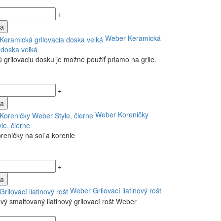
+
ka
Weber Keramická
a doska veľká
 grilovaciu dosku je možné použiť priamo na grile.
+
ka
Weber Koreničky
le, čierne
oreničky na soľ a korenie
+
ka
Weber Grilovací liatinový rošt
vý smaltovaný liatinový grilovací rošt Weber