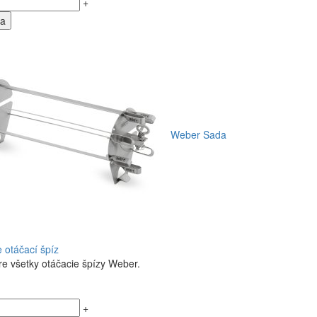
+
ka
Weber Sada
e otáčací špíz
e všetky otáčacie špízy Weber.
+