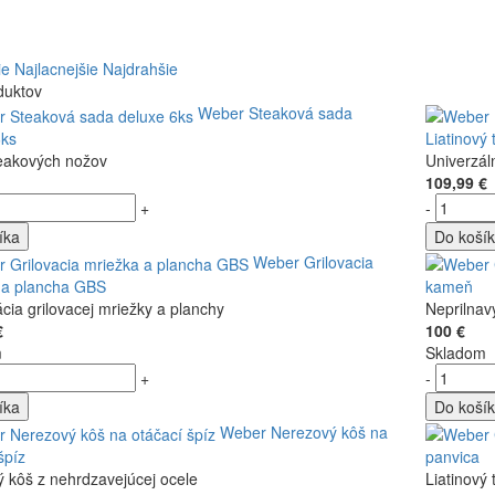
ie
Najlacnejšie
Najdrahšie
duktov
Weber Steaková sada
6ks
Liatinový 
eakových nožov
Univerzáln
109,99 €
+
-
íka
Do koší
Weber Grilovacia
 a plancha GBS
kameň
ia grilovacej mriežky a planchy
Neprilnav
€
100 €
m
Skladom
+
-
íka
Do koší
Weber Nerezový kôš na
špíz
panvica
ý kôš z nehrdzavejúcej ocele
Liatinový