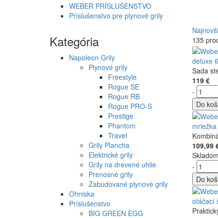
WEBER PRÍSLUŠENSTVO
Príslušenstvo pre plynové grily
Najnovš
Kategória
135 pro
Napoleon Grily
deluxe 
Plynové grily
Sada st
Freestyle
119 €
Rogue SE
-
Rogue RB
Do koš
Rogue PRO-S
Prestige
Phantom
mriežka
Travel
Kombinác
Grily Plancha
109,99 
Elektrické grily
Sklado
Grily na drevené uhlie
-
Prenosné grily
Do koš
Zabudované plynové grily
Ohniska
otáčací 
Príslušenstvo
Praktick
BIG GREEN EGG