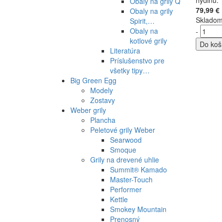
hydinu.
Obaly na grily Q
79,99 €
Obaly na grily
Sklado
Spirit,…
Obaly na
-
kotlové grily
Do koš
Literatúra
Príslušenstvo pre
všetky tipy…
Big Green Egg
Modely
Zostavy
Weber grily
Plancha
Peletové grily Weber
Searwood
Smoque
Grily na drevené uhlie
Summit® Kamado
Master-Touch
Performer
Kettle
Smokey Mountain
Prenosný