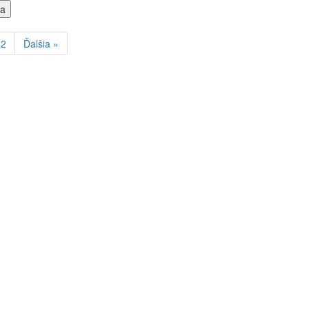
ka
12
Ďalšia »