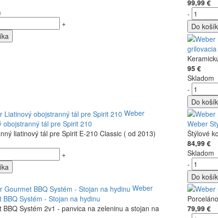
99,99 €
m
-
+
Do koší
íka
grilovaci
Keramickú
95 €
Skladom
-
Do koší
Weber
ý obojstranný tál pre Spirit 210
Weber Sty
nný liatinový tál pre Spirit E-210 Classic ( od 2013)
Štýlové k
84,99 €
Skladom
+
-
íka
Do koší
Weber
 BBQ Systém - Stojan na hydinu
Porceláno
 BBQ Systém 2v1 - panvica na zeleninu a stojan na
79,99 €