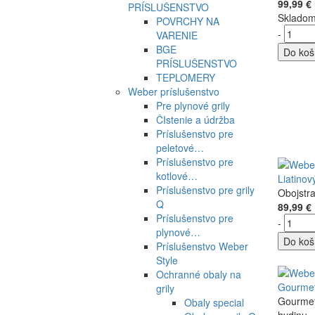
99,99 €
PRÍSLUŠENSTVO
Sklado
POVRCHY NA
-
VARENIE
BGE
Do koš
PRÍSLUŠENSTVO
TEPLOMERY
Weber príslušenstvo
Pre plynové grily
ČIstenie a údržba
Príslušenstvo pre
peletové…
Príslušenstvo pre
kotlové…
Liatinov
Príslušenstvo pre grily
Obojstra
Q
89,99 €
Príslušenstvo pre
-
plynové…
Do koš
Príslušenstvo Weber
Style
Ochranné obaly na
Gourmet
grily
Gourmet
Obaly special