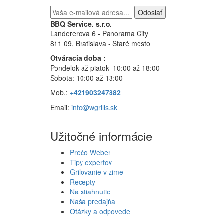
Odoslať
BBQ Service, s.r.o.
Landererova 6 - Panorama City
811 09, Bratislava
- Staré mesto
Otváracia doba :
Pondelok až piatok: 10:00 až 18:00
Sobota: 10:00 až 13:00
Mob.:
+421903247882
Email:
info@wgrills.sk
Užitočné informácie
Prečo Weber
Tipy expertov
Grilovanie v zime
Recepty
Na stiahnutie
Naša predajňa
Otázky a odpovede