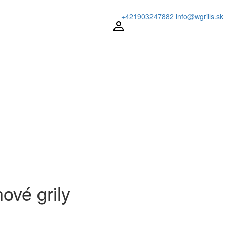
+421903247882
info@wgrills.sk
ové grily