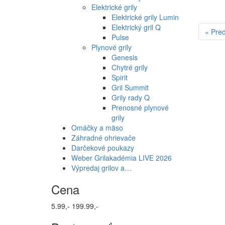
Elektrické grily
Elektrické grily Lumin
Elektrický gril Q
« Pre
Pulse
Plynové grily
Genesis
Chytré grily
Spirit
Gril Summit
Grily rady Q
Prenosné plynové
grily
Omáčky a mäso
Záhradné ohrievače
Darčekové poukazy
Weber Grilakadémia LIVE 2026
Výpredaj grilov a…
Cena
5.99,-
199.99,-