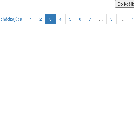
Do koší
dchádzajúca
1
2
3
4
5
6
7
…
9
…