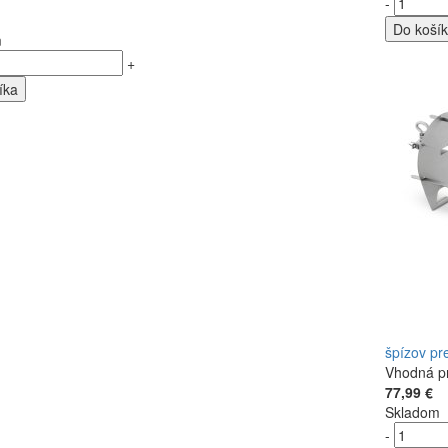
-
Do koší
m
+
íka
špízov pr
Vhodná pr
77,99 €
Skladom
-