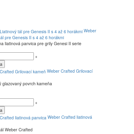
Weber
tál pre Genesis II s 4 až 6 horákmi
a liatinová panvica pre grily Genesi II serie
+
ka
Weber Crafted Grilovací
ý glazovaný povrch kameňa
+
ka
Weber Crafted liatinová
 tál Weber Crafted