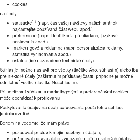
cookies
na účely:
(1)
statistické
(napr. čas vašej návštevy našich stránok,
najčastejšie používaná část webu apod.)
preferenčné (napr. identifikácia prehliadača, jazykové
nastavenie apod.)
marketingové a reklamné (napr. personalizácia reklamy,
statistika vyhľadávania apod.)
ostatné (iné nezaradené technické účely)
Súhlas je možno nastaviť pre všetky (tlačítko Áno, súhlasím) alebo iba
pre niektoré účely (zaškrtnutím príslušnej časti), prípadne je možné
odmietnuť všetko (tlačítko Nesúhlasím).
Pri udeľovaní súhlasu s marketingovými a preferenčnými cookies
môže dochádzať k profilovaniu.
Poskytovanie údajov na účely spracovania podľa tohto súhlasu
je
dobrovoľné.
Beriem na vedomie, že mám právo:
požadovať prístup k mojim osobným údajom,
požadovať opravu alebo vymazanie mojich osobných údajov,