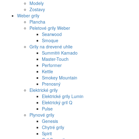
Modely
Zostavy
Weber grily
Plancha
Peletové grily Weber
Searwood
Smoque
Grily na drevené uhlie
Summit® Kamado
Master-Touch
Performer
Kettle
Smokey Mountain
Prenosný
Elektrické grily
Elektrické grily Lumin
Elektrický gril Q
Pulse
Plynové grily
Genesis
Chytré grily
Spirit