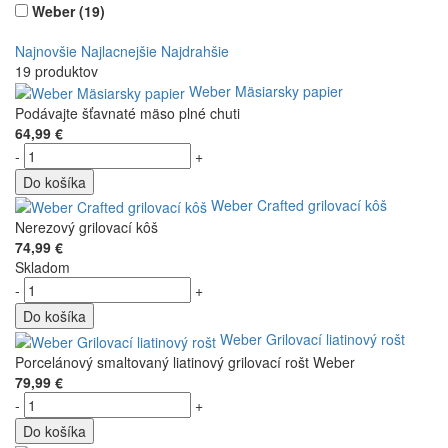
Weber
(19)
Najnovšie
Najlacnejšie
Najdrahšie
19 produktov
Weber Mäsiarsky papier
Podávajte šťavnaté mäso plné chuti
64,99 €
-
+
Do košíka
Weber Crafted grilovací kôš
Nerezový grilovací kôš
74,99 €
Skladom
-
+
Do košíka
Weber Grilovací liatinový rošt
Porcelánový smaltovaný liatinový grilovací rošt Weber
79,99 €
-
+
Do košíka