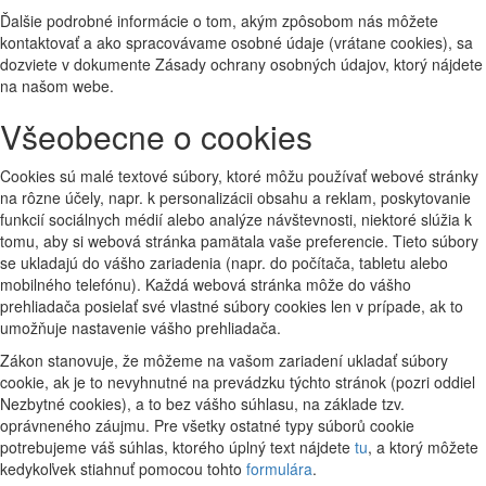
Ďalšie podrobné informácie o tom, akým zpôsobom nás môžete
kontaktovať a ako spracovávame osobné údaje (vrátane cookies), sa
dozviete v dokumente Zásady ochrany osobných údajov, ktorý nájdete
na našom webe.
Všeobecne o cookies
Cookies sú malé textové súbory, ktoré môžu používať webové stránky
na rôzne účely, napr. k personalizácii obsahu a reklam, poskytovanie
funkcií sociálnych médií alebo analýze návštevnosti, niektoré slúžia k
tomu, aby si webová stránka pamätala vaše preferencie. Tieto súbory
se ukladajú do vášho zariadenia (napr. do počítača, tabletu alebo
mobilného telefónu). Každá webová stránka môže do vášho
prehliadača posielať své vlastné súbory cookies len v prípade, ak to
umožňuje nastavenie vášho prehliadača.
Zákon stanovuje, že môžeme na vašom zariadení ukladať súbory
cookie, ak je to nevyhnutné na prevádzku týchto stránok (pozri oddiel
Nezbytné cookies), a to bez vášho súhlasu, na základe tzv.
oprávneného záujmu. Pre všetky ostatné typy súborů cookie
potrebujeme váš súhlas, ktorého úplný text nájdete
tu
, a ktorý môžete
kedykoľvek stiahnuť pomocou tohto
formulára
.